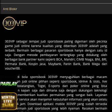
Anti Blokir
303VIP
sebagai tempat judi sportsbook paling digemari oleh pecinta
game judi online karena kualitas yang diberikan 303VIP adalah yang
terbaik. Bermain berbagai pasaran sportsbook hanya dengan satu id
saja. Dengan metode pembayaran terlengkap yang didukung oleh
berbagai bank partner kami seperti BCA, Mandiri, CIMB Niaga, BNI, BRI,
Permata Bank, Kospin Jasa, Maybank, Panin Bank, Bank Mega dan
voucher88.
Agen judi bola sportsbook 303VIP menyuguhkan berbagai macam
permainan
judi online
pilihan seperti sportsbook, idnlive & slots, live
casino, bolatangkas, Togel, E-sports dan poker online yang bisa
dimainkan kapan saja dan dimana saja dengan dukungan teknologi
terbaru memberikan kualitas permainan yang sangat baik. Layanan
customer service akan menjamin kebutuhan informasi yang akan selalu
online 24 jam. Download aplikasi mobile 303VIP yang sudah tersedia
untuk bermain judi sportsbook yang lebih nyaman. Rasakan bermain