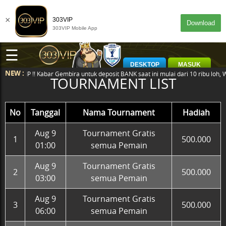
×
303VIP
Download
303VIP Mobile App
☰
DESKTOP
MASUK
NEW :
di 303VIP !! Kabar Gembira untuk deposit BANK saat ini mulai dari 10 ribu 
TOURNAMENT LIST
No
Tanggal
Nama Tournament
Hadiah
Aug 9
Tournament Gratis
1
500.000
01:00
semua Pemain
Aug 9
Tournament Gratis
2
500.000
03:00
semua Pemain
Aug 9
Tournament Gratis
3
500.000
06:00
semua Pemain