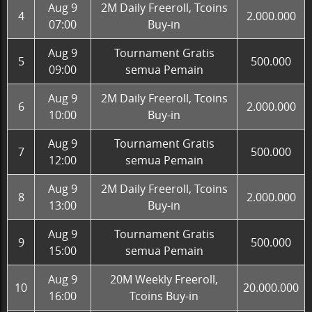
Aug 9
2M Daily Freeroll, Tcoins
4
2.000.000
07:00
Buy-in
Aug 9
Tournament Gratis
5
500.000
09:00
semua Pemain
Aug 9
2M Daily Freeroll, Tcoins
6
2.000.000
10:00
Buy-in
Aug 9
Tournament Gratis
7
500.000
12:00
semua Pemain
Aug 9
2M Daily Freeroll, Tcoins
8
2.000.000
13:00
Buy-in
Aug 9
Tournament Gratis
9
500.000
15:00
semua Pemain
Aug 9
20M Weekly Freeroll,
10
20.000.000
16:00
Tcoins Buy-in