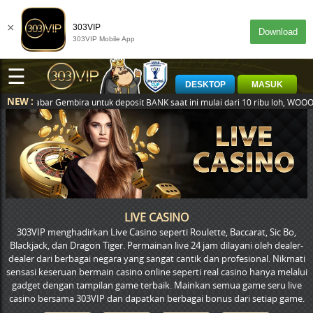
×
303VIP
Download
303VIP Mobile App
☰
DESKTOP
MASUK
NEW :
03VIP !! Kabar Gembira untuk deposit BANK saat ini mulai dari 10 ribu l
LIVE CASINO
303VIP menghadirkan Live Casino seperti Roulette, Baccarat, Sic Bo,
Blackjack, dan Dragon Tiger. Permainan live 24 jam dilayani oleh dealer-
dealer dari berbagai negara yang sangat cantik dan profesional. Nikmati
sensasi keseruan bermain casino online seperti real casino hanya melalui
gadget dengan tampilan game terbaik. Mainkan semua game seru live
casino bersama 303VIP dan dapatkan berbagai bonus dari setiap game.