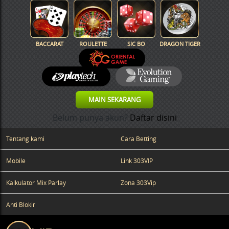
BACCARAT
ROULETTE
SIC BO
DRAGON TIGER
MAIN SEKARANG
Belum punya akun?
Daftar disini
Tentang kami
Cara Betting
Mobile
Link 303VIP
Kalkulator Mix Parlay
Zona 303Vip
Anti Blokir